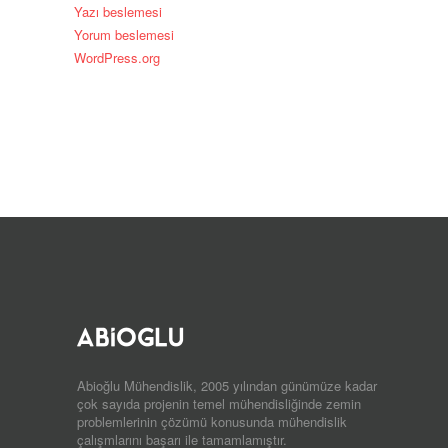
Yazı beslemesi
Yorum beslemesi
WordPress.org
Abioğlu Mühendislik, 2005 yılından günümüze kadar
çok sayıda projenin temel mühendisliğinde zemin
problemlerinin çözümü konusunda mühendislik
çalışmlarını başarı ile tamamlamıştır.