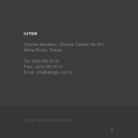
ILETİŞİM
Odunluk Mahallesi, Odunluk Caddesi No:32/1
Nilüfer/Bursa, Türkiye
Tel:
(224) 252 05 50
Faks: (224) 252 05 51
Email:
info@abioglu.com.tr
© 2021 Abioğlu Mühendislik.