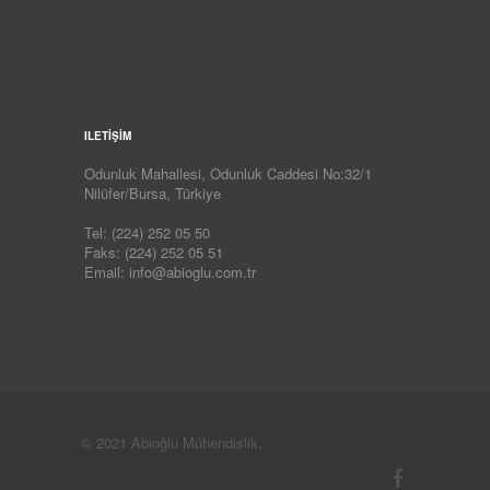
ILETİŞİM
Odunluk Mahallesi, Odunluk Caddesi No:32/1
Nilüfer/Bursa, Türkiye
Tel:
(224) 252 05 50
Faks: (224) 252 05 51
Email:
info@abioglu.com.tr
© 2021 Abioğlu Mühendislik.