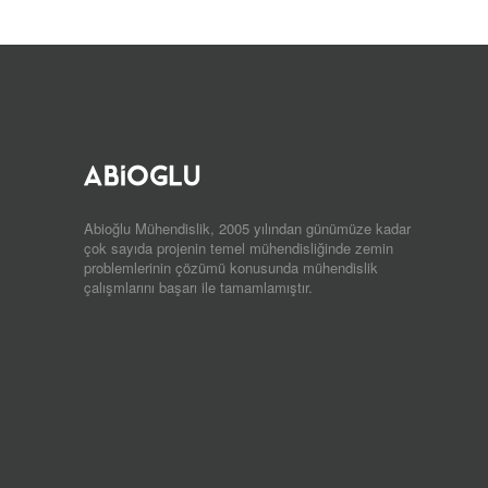
Abioğlu Mühendislik, 2005 yılından günümüze kadar
çok sayıda projenin temel mühendisliğinde zemin
problemlerinin çözümü konusunda mühendislik
çalışmlarını başarı ile tamamlamıştır.