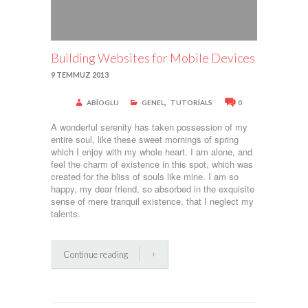
Building Websites for Mobile Devices
9 TEMMUZ 2013
,
ABIOGLU
GENEL
TUTORIALS
0
A wonderful serenity has taken possession of my
entire soul, like these sweet mornings of spring
which I enjoy with my whole heart. I am alone, and
feel the charm of existence in this spot, which was
created for the bliss of souls like mine. I am so
happy, my dear friend, so absorbed in the exquisite
sense of mere tranquil existence, that I neglect my
talents.
Continue reading