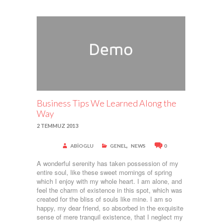
Business Tips We Learned Along the
Way
2 TEMMUZ 2013
,
ABIOGLU
GENEL
NEWS
0
A wonderful serenity has taken possession of my
entire soul, like these sweet mornings of spring
which I enjoy with my whole heart. I am alone, and
feel the charm of existence in this spot, which was
created for the bliss of souls like mine. I am so
happy, my dear friend, so absorbed in the exquisite
sense of mere tranquil existence, that I neglect my